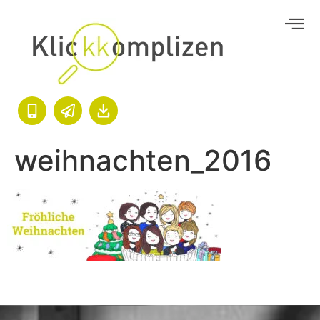
weihnachten_2016