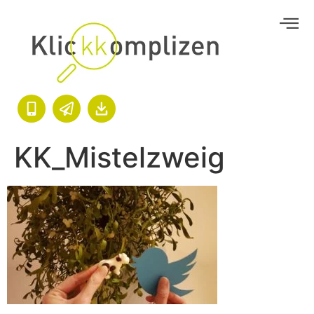
KK_Mistelzweig