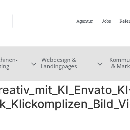
Agentur
Jobs
Refe
hinen-
Webdesign &
Kommun
ting
Landingpages
& Mark
eativ_mit_KI_Envato_KI
k_Klickomplizen_Bild_V