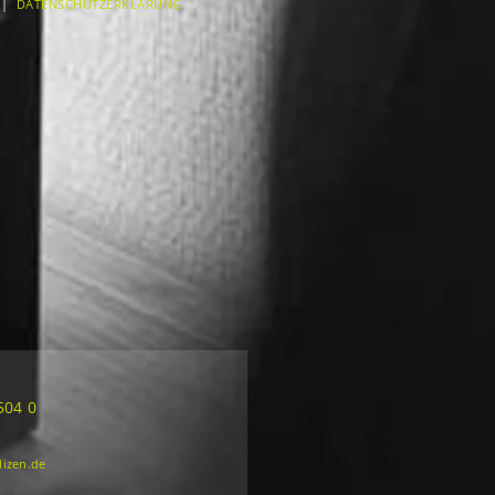
|
DATENSCHUTZERKLÄRUNG
504 0
lizen.de