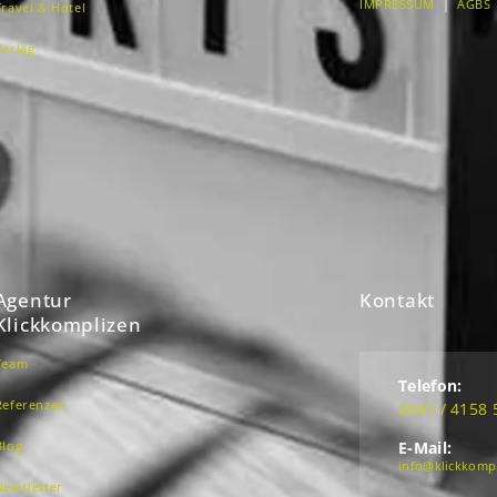
IMPRESSUM
|
AGBS
Travel & Hotel
Verlag
Agentur
Kontakt
Klickkomplizen
Team
Telefon:
Referenzen
0341 / 4158 
Blog
E-Mail:
info@klickkomp
Newsletter