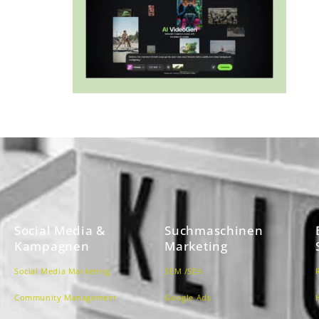
Social Media &
Suchmaschinen
Kampagnen
Marketing
Social Media Marketing
SEM /SEA
Community Management
Google Ads