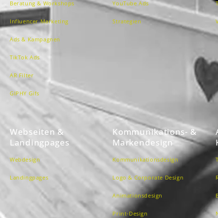
Beratung & Workshops
YouTube Ads
Influencer Marketing
Strategien
Ads & Kampagnen
TikTok Ads
AR Filter
GIPHY Gifs
Webseiten &
Kommunikations- &
Landingpages
Markendesign
Webdesign
Kommunikationsdesign
Landingpages
Logo & Corporate Design
Animationsdesign
Print-Design