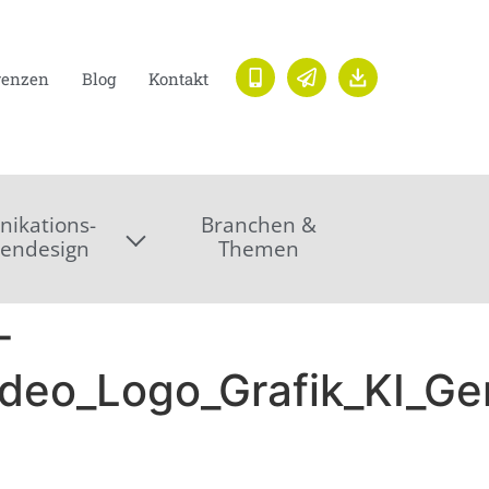
renzen
Blog
Kontakt
ikations-
Branchen &
endesign
Themen
-
ideo_Logo_Grafik_KI_Ge