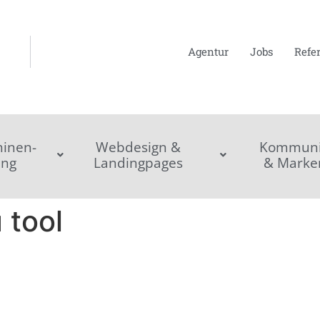
Agentur
Jobs
Refe
inen-
Webdesign &
Kommunik
ing
Landingpages
& Marke
 tool