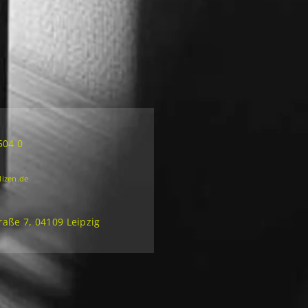
504 0
lizen.de
aße 7, 04109 Leipzig