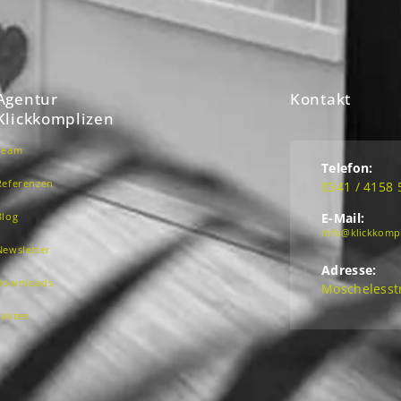
Agentur
Kontakt
Klickkomplizen
Team
Telefon:
Referenzen
0341 / 4158 
Blog
E-Mail:
info@klickkomp
Newsletter
Adresse:
Downloads
Moschelesstr
Fakten