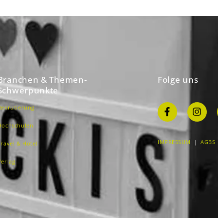
Branchen & Themen-
Folge uns
Schwerpunkte
Rekrutierung
Hochschulen
IMPRESSUM
|
AGBS
Travel & Hotel
Verlag