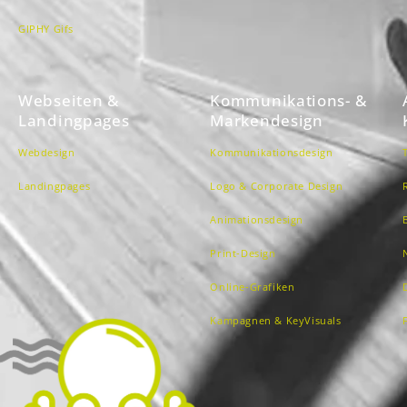
GIPHY Gifs
Webseiten &
Kommunikations- &
Landingpages
Markendesign
Webdesign
Kommunikationsdesign
Landingpages
Logo & Corporate Design
Animationsdesign
Print-Design
Online-Grafiken
Kampagnen & KeyVisuals