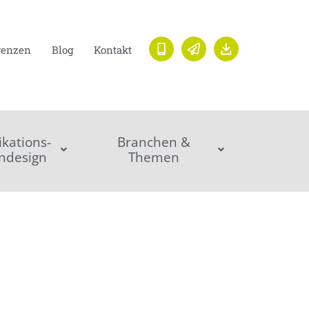
renzen
Blog
Kontakt
ations-
Branchen &
ndesign
Themen