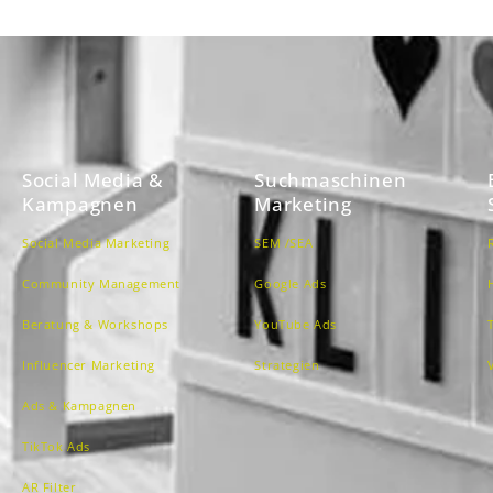
Social Media &
Suchmaschinen
Kampagnen
Marketing
Social Media Marketing
SEM /SEA
Community Management
Google Ads
Beratung & Workshops
YouTube Ads
Influencer Marketing
Strategien
Ads & Kampagnen
TikTok Ads
AR Filter