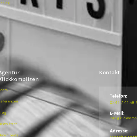
Verlag
Agentur
Kontakt
Klickkomplizen
Team
Telefon:
Referenzen
0341 / 4158 
Blog
E-Mail:
info@klickkomp
Newsletter
Adresse:
Downloads