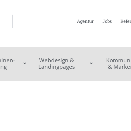
Agentur
Jobs
Refe
inen-
Webdesign &
Kommunik
ing
Landingpages
& Marke