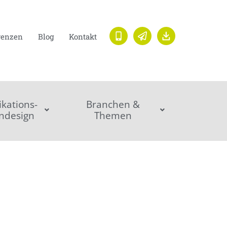
renzen
Blog
Kontakt
ations-
Branchen &
ndesign
Themen