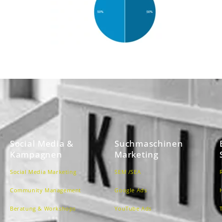
Social Media &
Suchmaschinen
Kampagnen
Marketing
Social Media Marketing
SEM /SEA
Community Management
Google Ads
Beratung & Workshops
YouTube Ads