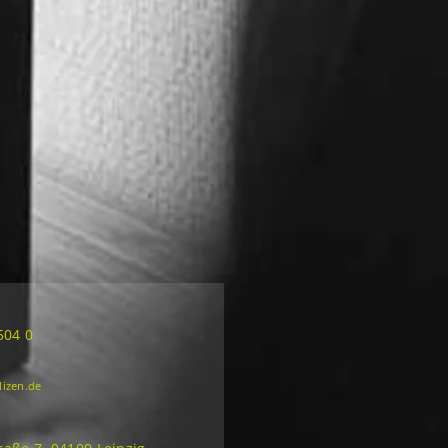
504 0
lizen.de