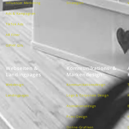
Influencer Marketing
Strategien
Ads & Kampagnen
TikTok Ads
AR Filter
GIPHY Gifs
Webseiten &
Kommunikations- &
Landingpages
Markendesign
Webdesign
Kommunikationsdesign
Landingpages
Logo & Corporate Design
Animationsdesign
Print-Design
Online-Grafiken