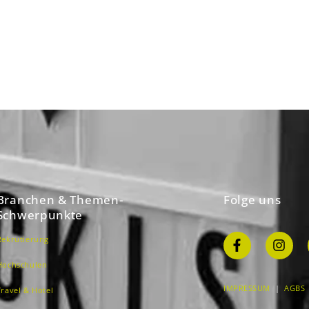
Branchen & Themen-
Folge uns
Schwerpunkte
Rekrutierung
Hochschulen
IMPRESSUM
|
AGBS
Travel & Hotel