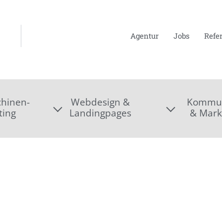
Agentur
Jobs
Refe
hinen-
Webdesign &
Kommun
ting
Landingpages
& Mark