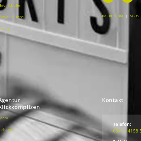
Hochschulen
IMPRESSUM
|
AGBS
Travel & Hotel
Verlag
Agentur
Kontakt
Klickkomplizen
Team
Telefon:
Referenzen
0341 / 4158 