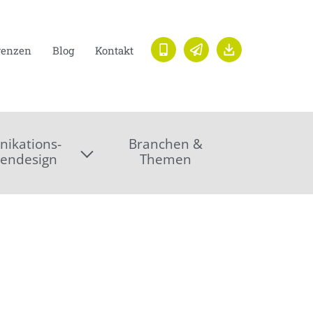
renzen
Blog
Kontakt
ikations-
Branchen &
endesign
Themen