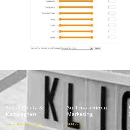
Social Media &
Suchmaschinen
Kampagnen
Marketing
Social Media Marketing
SEM /SEA