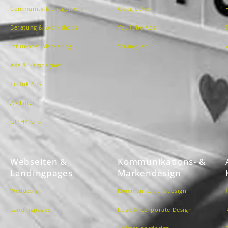
Community Management
Google Ads
Beratung & Workshops
YouTube Ads
Influencer Marketing
Strategien
Ads & Kampagnen
TikTok Ads
AR Filter
GIPHY Gifs
Webseiten &
Kommunikations- &
Landingpages
Markendesign
Webdesign
Kommunikationsdesign
Landingpages
Logo & Corporate Design