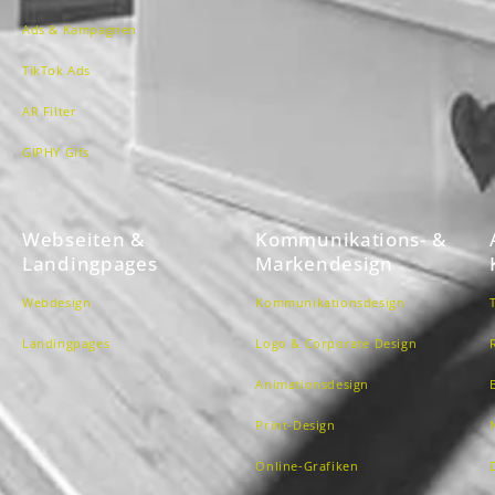
Ads & Kampagnen
TikTok Ads
AR Filter
GIPHY Gifs
Webseiten &
Kommunikations- &
Landingpages
Markendesign
Webdesign
Kommunikationsdesign
Landingpages
Logo & Corporate Design
Animationsdesign
Print-Design
Online-Grafiken