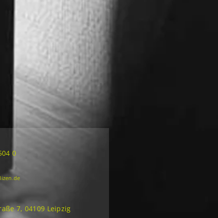
504 0
lizen.de
aße 7, 04109 Leipzig