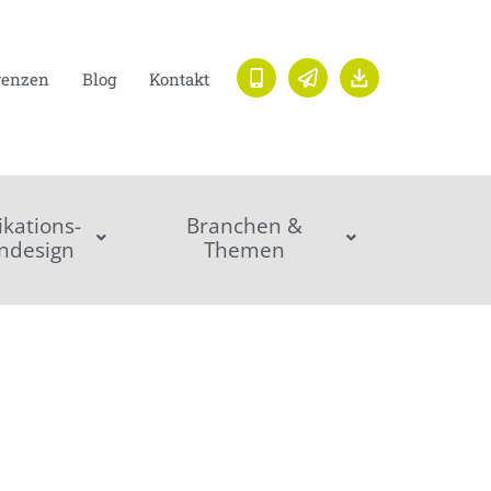
renzen
Blog
Kontakt
ations-
Branchen &
ndesign
Themen