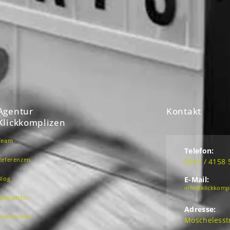
Agentur
Kontakt
Klickkomplizen
Team
Telefon:
Referenzen
0341 / 4158 
Blog
E-Mail:
info@klickkomp
Newsletter
Adresse:
Downloads
Moschelesstr