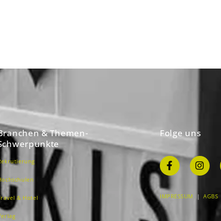
Branchen & Themen-
Folge uns
Schwerpunkte
Rekrutierung
Hochschulen
IMPRESSUM
|
AGBS
Travel & Hotel
Verlag