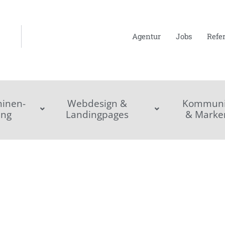
Agentur
Jobs
Refe
inen-
Webdesign &
Kommunik
ing
Landingpages
& Marke