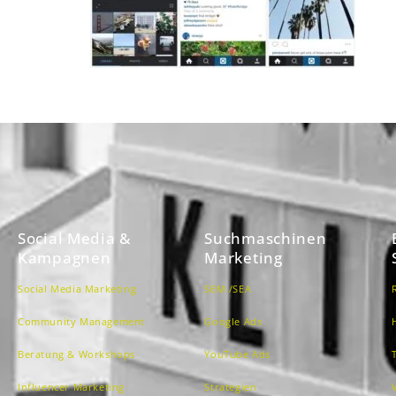
Social Media &
Suchmaschinen
Kampagnen
Marketing
Social Media Marketing
SEM /SEA
Community Management
Google Ads
Beratung & Workshops
YouTube Ads
Influencer Marketing
Strategien