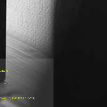
504 0
lizen.de
aße 7, 04109 Leipzig