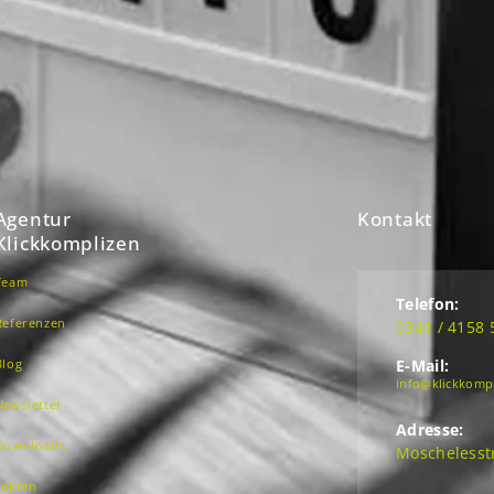
Agentur
Kontakt
Klickkomplizen
Team
Telefon:
Referenzen
0341 / 4158 
Blog
E-Mail:
info@klickkomp
Newsletter
Adresse:
Downloads
Moschelesstr
Fakten