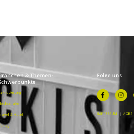
Branchen & Themen-
Folge uns
Schwerpunkte
Rekrutierung
Hochschulen
IMPRESSUM
|
AGBS
Travel & Hotel
Verlag