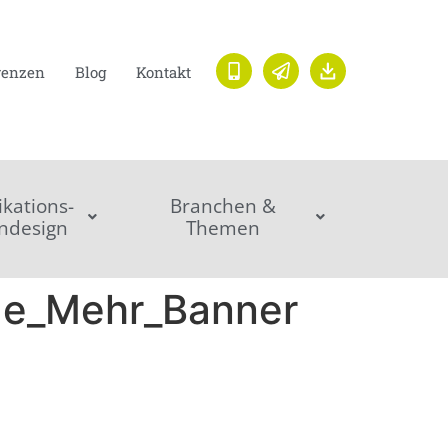
renzen
Blog
Kontakt
ations-
Branchen &
ndesign
Themen
ge_Mehr_Banner