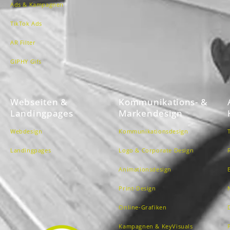
Ads & Kampagnen
TikTok Ads
AR Filter
GIPHY Gifs
Webseiten &
Kommunikations- &
Landingpages
Markendesign
Webdesign
Kommunikationsdesign
Landingpages
Logo & Corporate Design
Animationsdesign
Print-Design
Online-Grafiken
Kampagnen & KeyVisuals