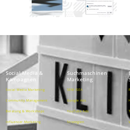
Social Media &
Suchmaschinen
Kampagnen
Marketing
Social Media Marketing
SEM /SEA
Community Management
Google Ads
Beratung & Workshops
YouTube Ads
Influencer Marketing
Strategien