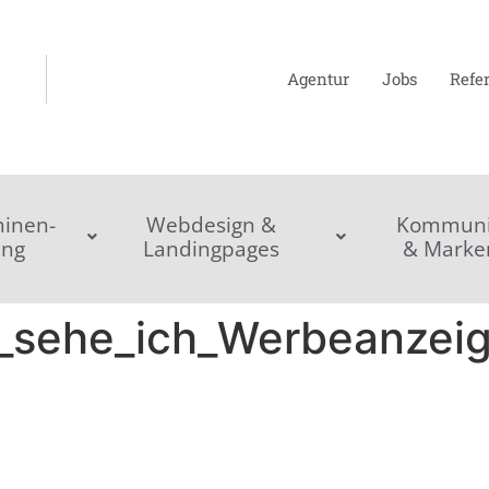
Agentur
Jobs
Refe
inen-
Webdesign &
Kommunik
ing
Landingpages
& Marke
sehe_ich_Werbeanzei