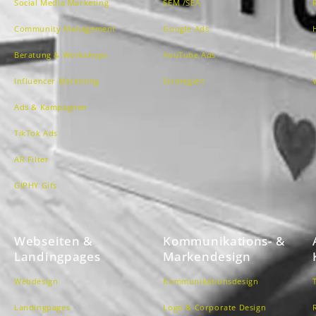
Social Media Marketing
SEM /SEA
Community Management
Google Ads
Beratung & Workshops
YouTube Ads
Influencer Marketing
Strategien
Ads & Kampagnen
TikTok Ads
AR Filter
GIPHY Gifs
Webseiten &
Kommunikations- &
Landingpages
Markendesign
Webdesign
Kommunikationsdesign
Landingpages
Logo & Corporate Design