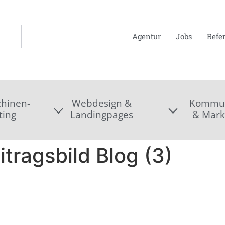
Agentur
Jobs
Refe
hinen-
Webdesign &
Kommun
ting
Landingpages
& Mark
tragsbild Blog (3)