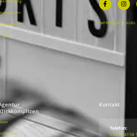
Rekrutierung
Hochschulen
IMPRESSUM
|
AGBS
Travel & Hotel
Verlag
Agentur
Kontakt
Klickkomplizen
Team
Telefon:
Referenzen
0341 / 4158 