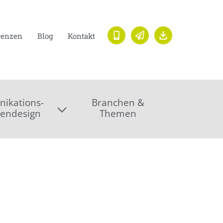
renzen
Blog
Kontakt
ikations-
Branchen &
endesign
Themen