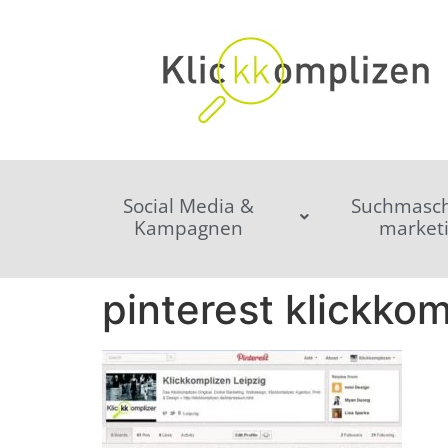
Social Media &
Suchmasch
Kampagnen
market
pinterest klickko