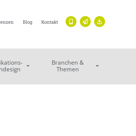
renzen
Blog
Kontakt
ations-
Branchen &
ndesign
Themen