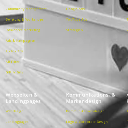
Community Management
Google Ads
Beratung & Workshops
YouTube Ads
Influencer Marketing
Strategien
Ads & Kampagnen
TikTok Ads
AR Filter
GIPHY Gifs
Webseiten &
Kommunikations- &
Landingpages
Markendesign
Webdesign
Kommunikationsdesign
Landingpages
Logo & Corporate Design