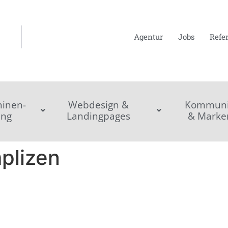
Agentur
Jobs
Refe
inen-
Webdesign &
Kommunik
ing
Landingpages
& Marke
mplizen