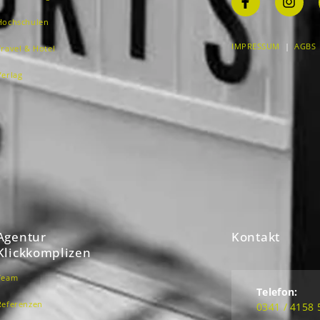
Hochschulen
IMPRESSUM
|
AGBS
Travel & Hotel
Verlag
Agentur
Kontakt
Klickkomplizen
Team
Telefon:
Referenzen
0341 / 4158 