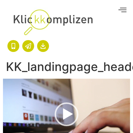
KK_landingpage_heade
Video-
Player