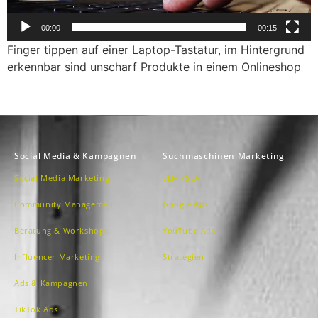
00:00
00:15
Finger tippen auf einer Laptop-Tastatur, im Hintergrund
erkennbar sind unscharf Produkte in einem Onlineshop
Social Media & Kampagnen
Suchmaschinen Marketing
Social Media Marketing
SEM /SEA
Community Management
Google Ads
Beratung & Workshops
YouTube Ads
Influencer Marketing
Strategien
Ads & Kampagnen
TikTok Ads