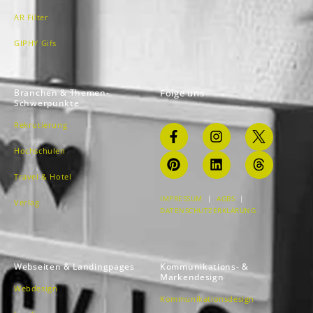
AR Filter
GIPHY Gifs
Branchen & Themen-
Folge uns
Schwerpunkte
Rekrutierung
Hochschulen
Travel & Hotel
IMPRESSUM
|
AGBS
|
Verlag
DATENSCHUTZERKLÄRUNG
Webseiten & Landingpages
Kommunikations- &
Markendesign
Webdesign
Kommunikationsdesign