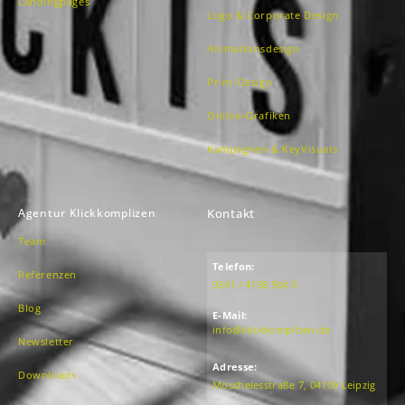
Landingpages
Logo & Corporate Design
Animationsdesign
Print-Design
Online-Grafiken
Kampagnen & KeyVisuals
Agentur Klickkomplizen
Kontakt
Team
Telefon:
Referenzen
0341 / 4158 504 0
Blog
E-Mail:
info@klickkomplizen.de
Newsletter
Adresse:
Downloads
Moschelesstraße 7, 04109 Leipzig