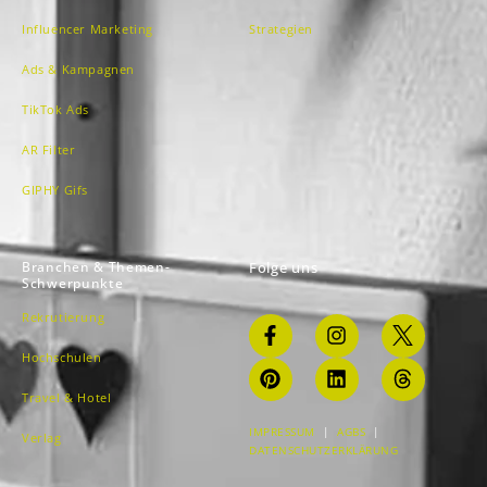
Influencer Marketing
Strategien
Ads & Kampagnen
TikTok Ads
AR Filter
GIPHY Gifs
Branchen & Themen-
Folge uns
Schwerpunkte
Rekrutierung
Hochschulen
Travel & Hotel
IMPRESSUM
|
AGBS
|
Verlag
DATENSCHUTZERKLÄRUNG