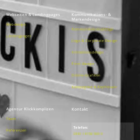
Webseiten & Landingpages
Kommunikations- &
Markendesign
Webdesign
Kommunikationsdesign
Landingpages
Logo & Corporate Design
Animationsdesign
Print-Design
Online-Grafiken
Kampagnen & KeyVisuals
Agentur Klickkomplizen
Kontakt
Team
Telefon:
Referenzen
0341 / 4158 504 0