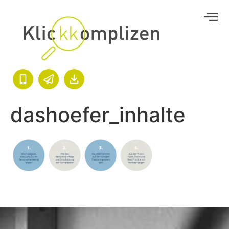
dashoefer_inhalte