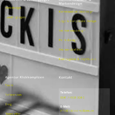
Markendesign
Webdesign
Kommunikationsdesign
Landingpages
Logo & Corporate Design
Animationsdesign
Print-Design
Online-Grafiken
Kampagnen & KeyVisuals
Agentur Klickkomplizen
Kontakt
Team
Telefon:
Referenzen
0341 / 4158 504 0
Blog
E-Mail:
info@klickkomplizen.de
Newsletter