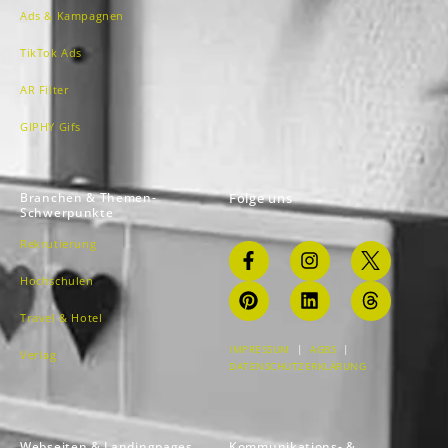
Ads & Kampagnen
TikTok Ads
AR Filter
GIPHY Gifs
Branchen & Themen-
Folge uns
Schwerpunkte
Rekrutierung
Hochschulen
Travel & Hotel
IMPRESSUM
|
AGBS
|
Verlag
DATENSCHUTZERKLÄRUNG
Webseiten & Landingpages
Kommunikations- &