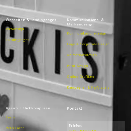
Webseiten & Landingpages
Kommunikations- &
Markendesign
Webdesign
Kommunikationsdesign
Landingpages
Logo & Corporate Design
Animationsdesign
Print-Design
Online-Grafiken
Kampagnen & KeyVisuals
Agentur Klickkomplizen
Kontakt
Team
Telefon:
Referenzen