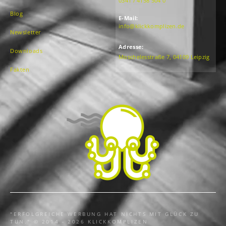
0341 / 4158 504 0
Blog
E-Mail:
info@klickkomplizen.de
Newsletter
Adresse:
Downloads
Moschelesstraße 7, 04109 Leipzig
Fakten
"ERFOLGREICHE WERBUNG HAT NICHTS MIT GLÜCK ZU
TUN." © 2014 - 2026 KLICKKOMPLIZEN