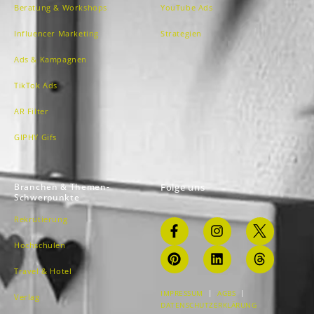
Beratung & Workshops
YouTube Ads
Influencer Marketing
Strategien
Ads & Kampagnen
TikTok Ads
AR Filter
GIPHY Gifs
Branchen & Themen-
Folge uns
Schwerpunkte
Rekrutierung
Hochschulen
Travel & Hotel
IMPRESSUM
|
AGBS
|
Verlag
DATENSCHUTZERKLÄRUNG