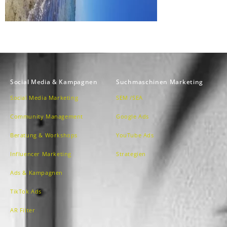
Social Media & Kampagnen
Suchmaschinen Marketing
Social Media Marketing
SEM /SEA
Community Management
Google Ads
Beratung & Workshops
YouTube Ads
Influencer Marketing
Strategien
Ads & Kampagnen
TikTok Ads
AR Filter