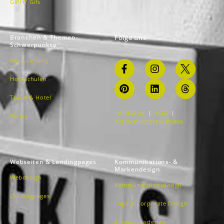
GIPHY Gifs
Branchen & Themen-
Folge uns
Schwerpunkte
Rekrutierung
Hochschulen
Travel & Hotel
IMPRESSUM
|
AGBS
|
Verlag
DATENSCHUTZERKLÄRUNG
Webseiten & Landingpages
Kommunikations- &
Markendesign
Webdesign
Kommunikationsdesign
Landingpages
Logo & Corporate Design
Animationsdesign