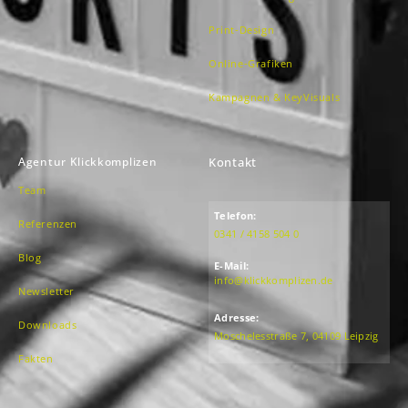
Print-Design
Online-Grafiken
Kampagnen & KeyVisuals
Agentur Klickkomplizen
Kontakt
Team
Telefon:
Referenzen
0341 / 4158 504 0
Blog
E-Mail:
info@klickkomplizen.de
Newsletter
Adresse:
Downloads
Moschelesstraße 7, 04109 Leipzig
Fakten