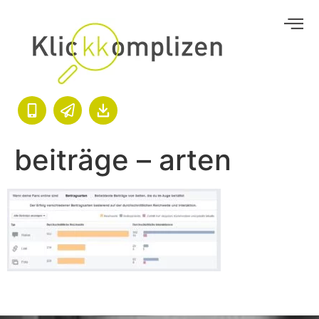
beiträge – arten