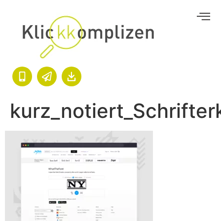
kurz_notiert_Schrift