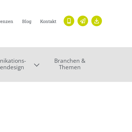
renzen
Blog
Kontakt
ikations-
Branchen &
endesign
Themen