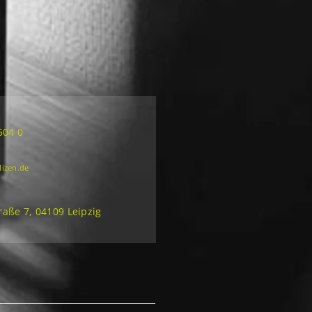
504 0
lizen.de
aße 7, 04109 Leipzig