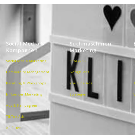
Social Media &
Suchmaschinen
Kampagnen
Marketing
Social Media Marketing
SEM /SEA
Community Management
Google Ads
Beratung & Workshops
YouTube Ads
Influencer Marketing
Strategien
Ads & Kampagnen
TikTok Ads
AR Filter