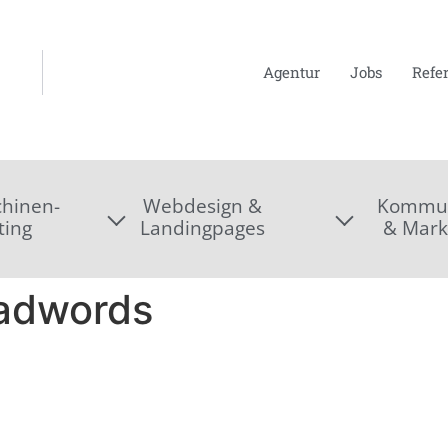
Agentur
Jobs
Refe
hinen-
Webdesign &
Kommun
ting
Landingpages
& Mark
adwords