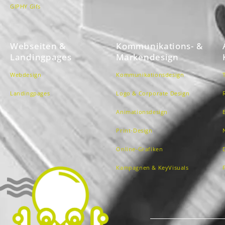
GIPHY Gifs
Webseiten &
Kommunikations- &
Landingpages
Markendesign
Webdesign
Kommunikationsdesign
Landingpages
Logo & Corporate Design
Animationsdesign
Print-Design
Online-Grafiken
Kampagnen & KeyVisuals