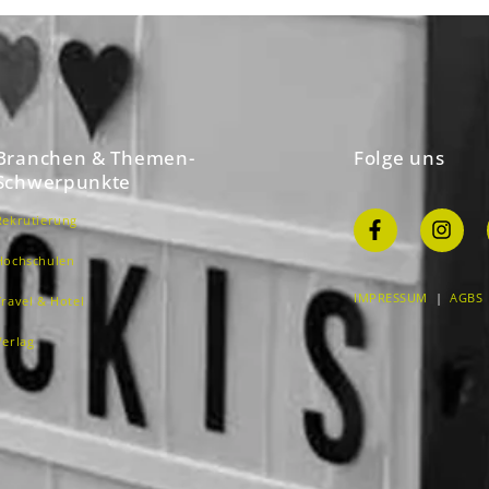
Branchen & Themen-
Folge uns
Schwerpunkte
Rekrutierung
Hochschulen
IMPRESSUM
|
AGBS
Travel & Hotel
Verlag