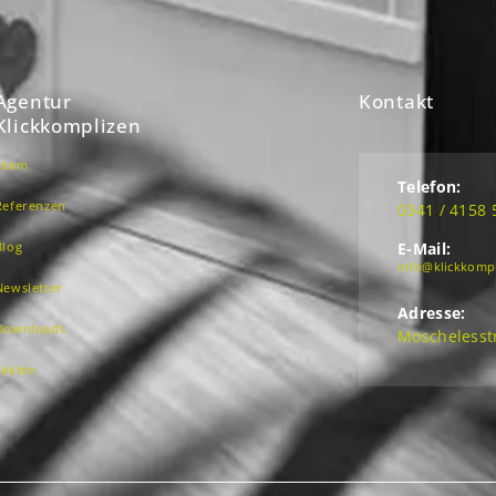
Agentur
Kontakt
Klickkomplizen
Team
Telefon:
Referenzen
0341 / 4158 
Blog
E-Mail:
info@klickkomp
Newsletter
Adresse:
Downloads
Moschelesstr
Fakten