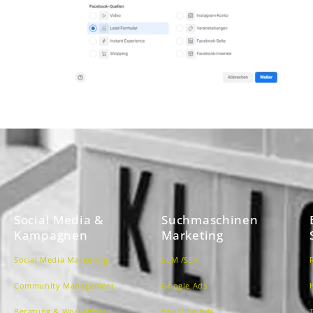
Social Media &
Suchmaschinen
Kampagnen
Marketing
Social Media Marketing
SEM /SEA
Community Management
Google Ads
Beratung & Workshops
YouTube Ads