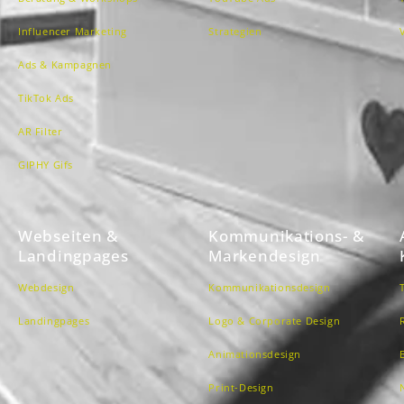
Influencer Marketing
Strategien
Ads & Kampagnen
TikTok Ads
AR Filter
GIPHY Gifs
Webseiten &
Kommunikations- &
Landingpages
Markendesign
Webdesign
Kommunikationsdesign
Landingpages
Logo & Corporate Design
Animationsdesign
Print-Design