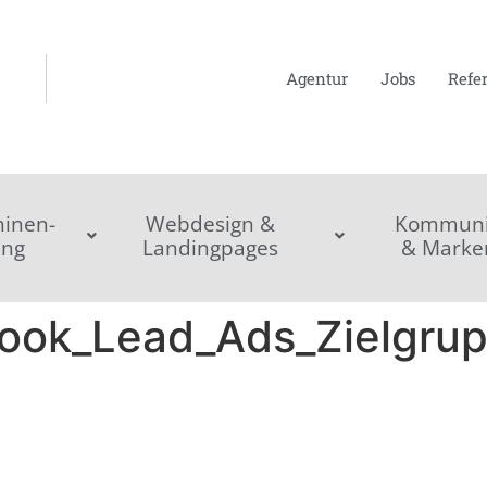
Agentur
Jobs
Refe
inen-
Webdesign &
Kommunik
ing
Landingpages
& Marke
ok_Lead_Ads_Zielgru