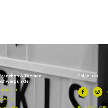
Branchen & Themen-
Folge uns
Schwerpunkte
Rekrutierung
Hochschulen
IMPRESSUM
|
AGBS
Travel & Hotel