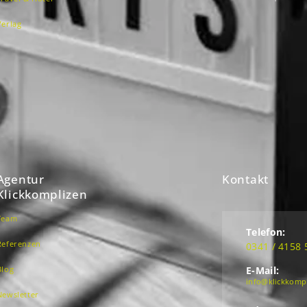
Verlag
Agentur
Kontakt
Klickkomplizen
Team
Telefon:
Referenzen
0341 / 4158 
Blog
E-Mail:
info@klickkomp
Newsletter