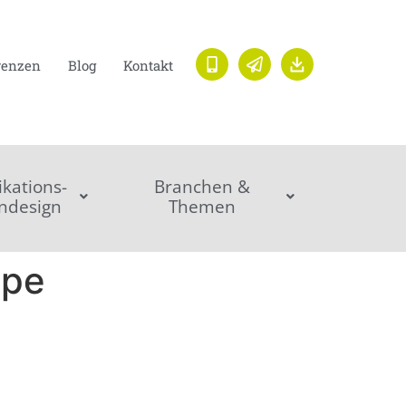
renzen
Blog
Kontakt
ations-
Branchen &
ndesign
Themen
ppe