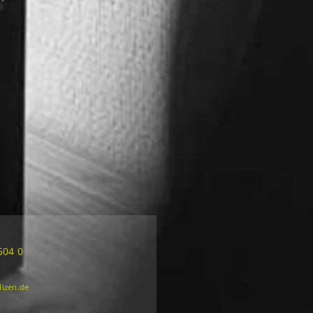
504 0
lizen.de