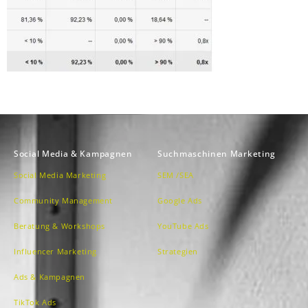
Social Media & Kampagnen
Suchmaschinen Marketing
Social Media Marketing
SEM /SEA
Community Management
Google Ads
Beratung & Workshops
YouTube Ads
Influencer Marketing
Strategien
Ads & Kampagnen
TikTok Ads