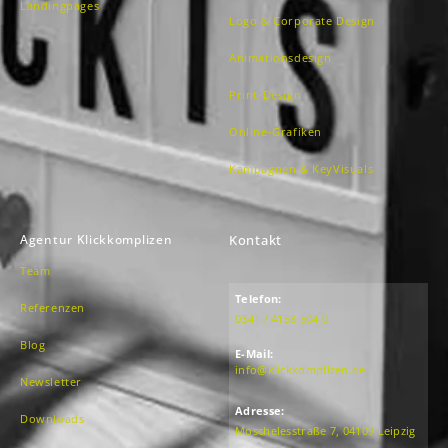
Landingpages
Logo & Corporate Design
Animationsdesign
Print-Design
Online-Grafiken
Kampagnen & KeyVisuals
Agentur Klickkomplizen
Kontakt
Team
Telefon:
Referenzen
0341 / 4158 504 0
Blog
E-Mail:
info@klickkomplizen.de
Newsletter
Adresse:
Downloads
Moschelesstraße 7, 04109 Leipzig