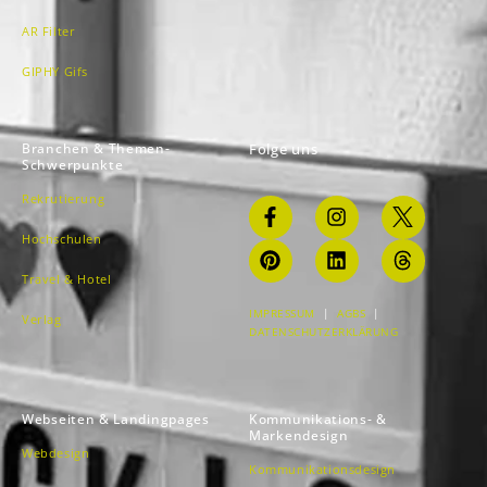
AR Filter
GIPHY Gifs
Branchen & Themen-
Folge uns
Schwerpunkte
Rekrutierung
Hochschulen
Travel & Hotel
IMPRESSUM
|
AGBS
|
Verlag
DATENSCHUTZERKLÄRUNG
Webseiten & Landingpages
Kommunikations- &
Markendesign
Webdesign
Kommunikationsdesign