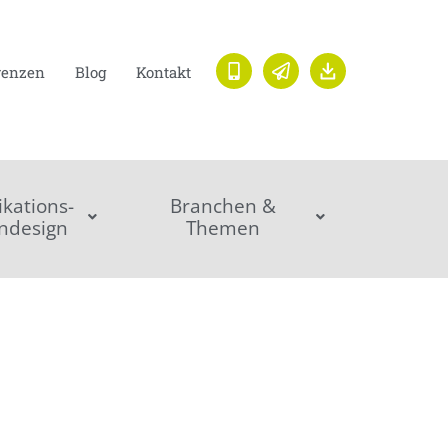
renzen
Blog
Kontakt
ations-
Branchen &
ndesign
Themen