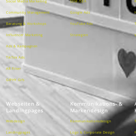
Social Media Marketing
SEM /SEA
Community Management
Google Ads
Beratung & Workshops
YouTube Ads
Influencer Marketing
Strategien
Ads & Kampagnen
TikTok Ads
AR Filter
GIPHY Gifs
Webseiten &
Kommunikations- &
Landingpages
Markendesign
Webdesign
Kommunikationsdesign
Landingpages
Logo & Corporate Design