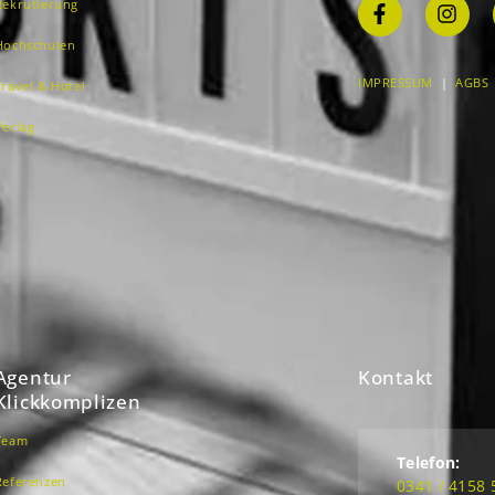
Rekrutierung
Hochschulen
IMPRESSUM
|
AGBS
Travel & Hotel
Verlag
Agentur
Kontakt
Klickkomplizen
Team
Telefon:
Referenzen
0341 / 4158 