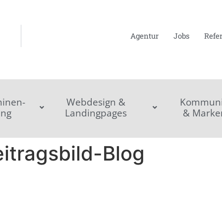
Agentur
Jobs
Refe
inen-
Webdesign &
Kommunik
ing
Landingpages
& Marke
itragsbild-Blog