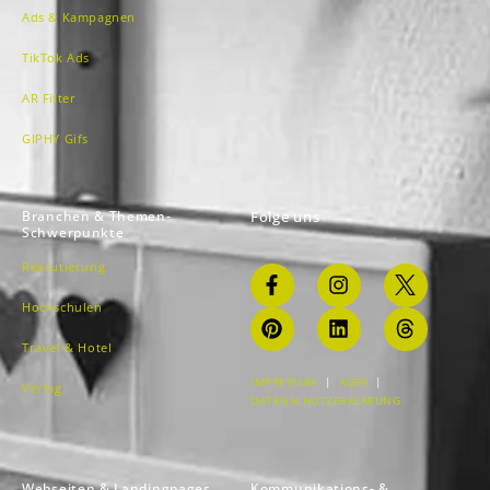
Ads & Kampagnen
TikTok Ads
AR Filter
GIPHY Gifs
Branchen & Themen-
Folge uns
Schwerpunkte
Rekrutierung
Hochschulen
Travel & Hotel
IMPRESSUM
|
AGBS
|
Verlag
DATENSCHUTZERKLÄRUNG
Webseiten & Landingpages
Kommunikations- &