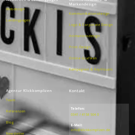
Markendesign
Webdesign
Kommunikationsdesign
Landingpages
Logo & Corporate Design
Animationsdesign
Print-Design
Online-Grafiken
Kampagnen & KeyVisuals
Agentur Klickkomplizen
Kontakt
Team
Telefon:
Referenzen
0341 / 4158 504 0
Blog
E-Mail:
info@klickkomplizen.de
Newsletter