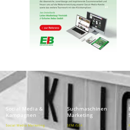
Social Media &
Suchmaschinen
Kampagnen
Marketing
Social Media Marketing
SEM /SEA