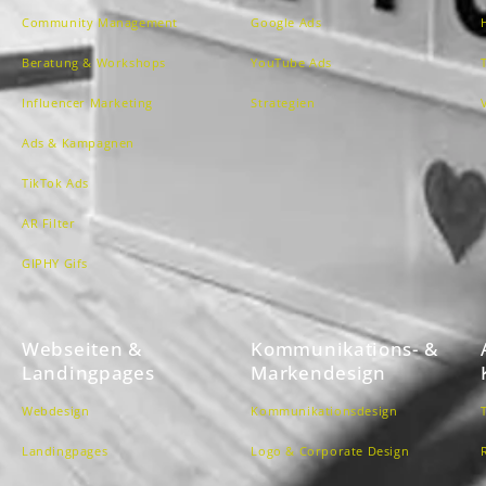
Community Management
Google Ads
Beratung & Workshops
YouTube Ads
Influencer Marketing
Strategien
Ads & Kampagnen
TikTok Ads
AR Filter
GIPHY Gifs
Webseiten &
Kommunikations- &
Landingpages
Markendesign
Webdesign
Kommunikationsdesign
Landingpages
Logo & Corporate Design