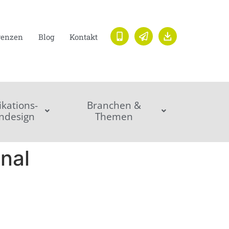
renzen
Blog
Kontakt
ations-
Branchen &
ndesign
Themen
nal