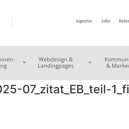
Agentur
Jobs
Refe
inen-
Webdesign &
Kommunik
ing
Landingpages
& Marke
25-07_zitat_EB_teil-1_fi