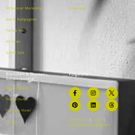
Influencer Marketing
Strategien
Ads & Kampagnen
TikTok Ads
AR Filter
GIPHY Gifs
Branchen & Themen-
Folge uns
Schwerpunkte
Rekrutierung
Hochschulen
Travel & Hotel
IMPRESSUM
|
AGBS
|
Verlag
DATENSCHUTZERKLÄRUNG