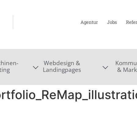
Agentur
Jobs
Refe
hinen-
Webdesign &
Kommun
ting
Landingpages
& Mark
tfolio_ReMap_illustrati