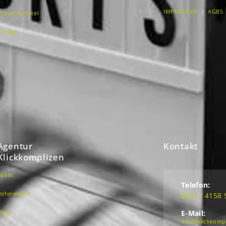
IMPRESSUM
|
AGBS
Travel & Hotel
Verlag
Agentur
Kontakt
Klickkomplizen
Team
Telefon:
Referenzen
0341 / 4158 
Blog
E-Mail:
info@klickkomp