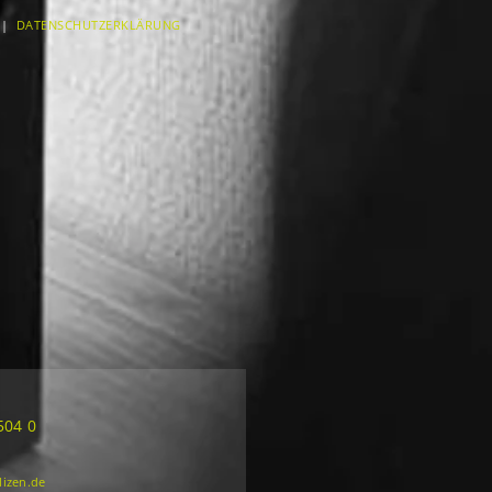
|
DATENSCHUTZERKLÄRUNG
504 0
lizen.de