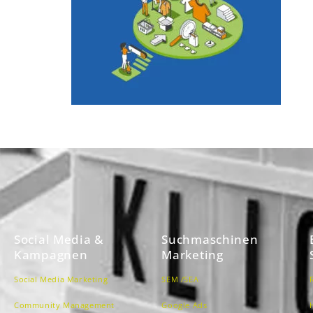
Social Media &
Suchmaschinen
Kampagnen
Marketing
Social Media Marketing
SEM /SEA
Community Management
Google Ads