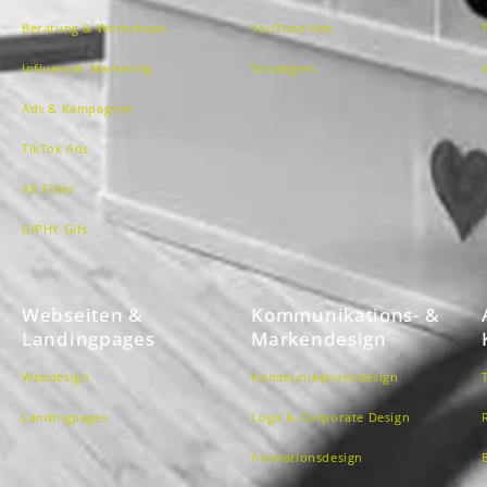
Beratung & Workshops
YouTube Ads
Influencer Marketing
Strategien
Ads & Kampagnen
TikTok Ads
AR Filter
GIPHY Gifs
Webseiten &
Kommunikations- &
Landingpages
Markendesign
Webdesign
Kommunikationsdesign
Landingpages
Logo & Corporate Design
Animationsdesign