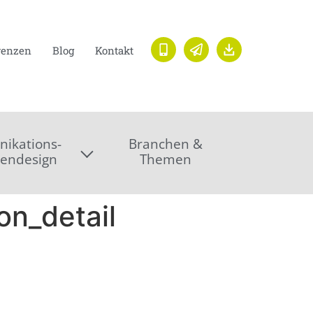
renzen
Blog
Kontakt
ikations-
Branchen &
endesign
Themen
on_detail