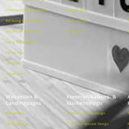
Community Management
Google Ads
Beratung & Workshops
YouTube Ads
Influencer Marketing
Strategien
Ads & Kampagnen
TikTok Ads
AR Filter
GIPHY Gifs
Webseiten &
Kommunikations- &
Landingpages
Markendesign
Webdesign
Kommunikationsdesign
Landingpages
Logo & Corporate Design