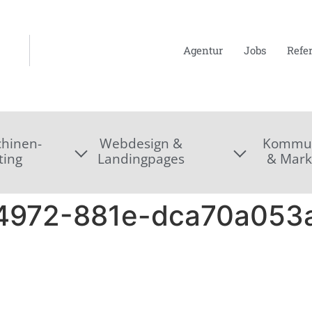
Agentur
Jobs
Refe
hinen-
Webdesign &
Kommun
ting
Landingpages
& Mark
4972-881e-dca70a053