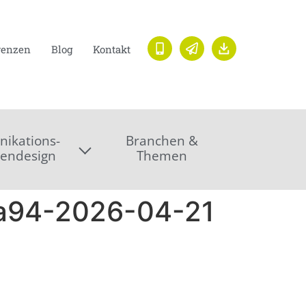
renzen
Blog
Kontakt
ikations-
Branchen &
endesign
Themen
a94-2026-04-21