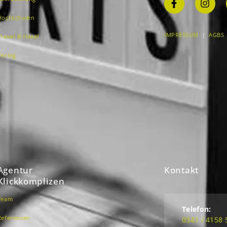
Hochschulen
IMPRESSUM
|
AGBS
Travel & Hotel
Verlag
Agentur
Kontakt
Klickkomplizen
Team
Telefon:
Referenzen
0341 / 4158 