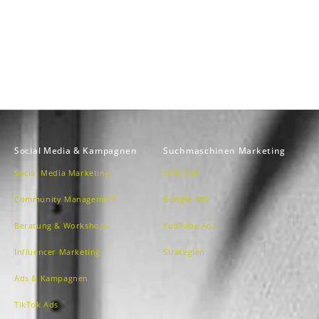
Social Media & Kampagnen
Suchmaschinen Marketing
Social Media Marketing
SEM /SEA
Community Management
Google Ads
Beratung & Workshops
YouTube Ads
Influencer Marketing
Strategien
Ads & Kampagnen
TikTok Ads