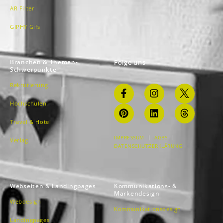
AR Filter
GIPHY Gifs
Branchen & Themen-
Folge uns
Schwerpunkte
Rekrutierung
Hochschulen
Travel & Hotel
IMPRESSUM
|
AGBS
|
Verlag
DATENSCHUTZERKLÄRUNG
Webseiten & Landingpages
Kommunikations- &
Markendesign
Webdesign
Kommunikationsdesign
Landingpages