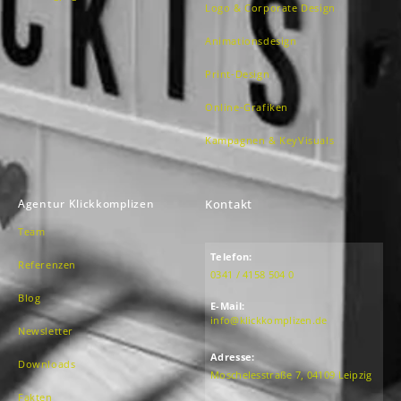
Logo & Corporate Design
Animationsdesign
Print-Design
Online-Grafiken
Kampagnen & KeyVisuals
Agentur Klickkomplizen
Kontakt
Team
Telefon:
Referenzen
0341 / 4158 504 0
Blog
E-Mail:
info@klickkomplizen.de
Newsletter
Adresse:
Downloads
Moschelesstraße 7, 04109 Leipzig
Fakten