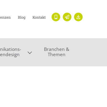
renzen
Blog
Kontakt
ikations-
Branchen &
endesign
Themen