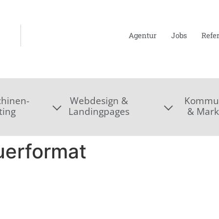
Agentur
Jobs
Refe
hinen-
Webdesign &
Kommun
ting
Landingpages
& Mark
uerformat