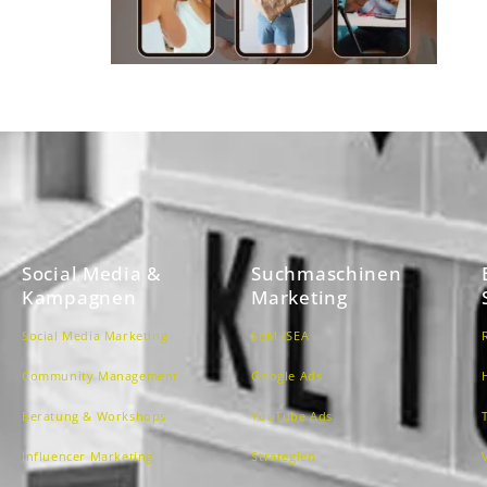
Social Media &
Suchmaschinen
Kampagnen
Marketing
Social Media Marketing
SEM /SEA
Community Management
Google Ads
Beratung & Workshops
YouTube Ads
Influencer Marketing
Strategien