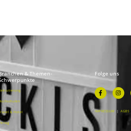
Branchen & Themen-
Folge uns
Schwerpunkte
Rekrutierung
Hochschulen
IMPRESSUM
|
AGBS
Travel & Hotel
Verlag