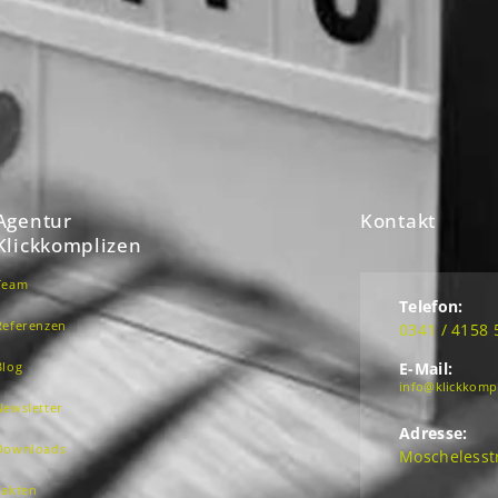
Agentur
Kontakt
Klickkomplizen
Team
Telefon:
Referenzen
0341 / 4158 
Blog
E-Mail:
info@klickkomp
Newsletter
Adresse:
Downloads
Moschelesstr
Fakten