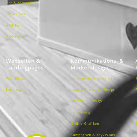
Ads & Kampagnen
TikTok Ads
AR Filter
GIPHY Gifs
Webseiten &
Kommunikations- &
Landingpages
Markendesign
Webdesign
Kommunikationsdesign
Landingpages
Logo & Corporate Design
Animationsdesign
Print-Design
Online-Grafiken
Kampagnen & KeyVisuals