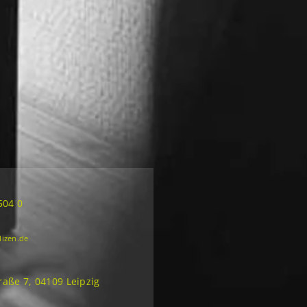
504 0
lizen.de
aße 7, 04109 Leipzig