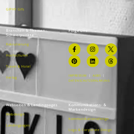
GIPHY Gifs
Branchen & Themen-
Folge uns
Schwerpunkte
Rekrutierung
Hochschulen
Travel & Hotel
IMPRESSUM
|
AGBS
|
Verlag
DATENSCHUTZERKLÄRUNG
Webseiten & Landingpages
Kommunikations- &
Markendesign
Webdesign
Kommunikationsdesign
Landingpages
Logo & Corporate Design