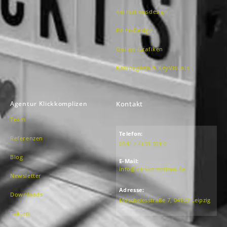
Animationsdesign
Print-Design
Online-Grafiken
Kampagnen & KeyVisuals
Agentur Klickkomplizen
Kontakt
Team
Telefon:
Referenzen
0341 / 4158 504 0
Blog
E-Mail:
info@klickkomplizen.de
Newsletter
Adresse:
Downloads
Moschelesstraße 7, 04109 Leipzig
Fakten