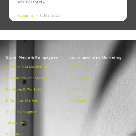
WEITERLESEN »
Katharina
6. Mai 2026
Social Media & Kampagnen
Suchmaschinen Marketing
Social Media Marketing
SEM /SEA
Community Management
Google Ads
Beratung & Workshops
YouTube Ads
Influencer Marketing
Strategien
Ads & Kampagnen
TikTok Ads
AR Filter