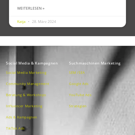
WEITERLESEN »
Katja
28. März 2024
Social Media & Kampagnen
Suchmaschinen Marketing
Social Media Marketing
SEM /SEA
Community Management
Google Ads
Beratung & Workshops
YouTube Ads
Influencer Marketing
Strategien
Ads & Kampagnen
TikTok Ads