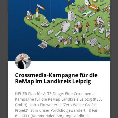
Crossmedia-Kampagne für die
ReMap im Landkreis Leipzig
NEUER Plan für ALTE Dinge: Eine Crossmedia-
Kampagne für die ReMap Landkreis Leipzig (KELL
GmbH) Intro Ein weiteres “Zero-Waste-Grafik-
Projekt” ist in unser Portfolio gewandert :-)! Für
die KELL (Kommunalentsorgung Landkreis