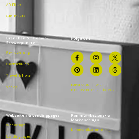
AR Filter
GIPHY Gifs
Branchen & Themen-
Folge uns
Schwerpunkte
Rekrutierung
Hochschulen
Travel & Hotel
IMPRESSUM
|
AGBS
|
Verlag
DATENSCHUTZERKLÄRUNG
Webseiten & Landingpages
Kommunikations- &
Markendesign
Webdesign
Kommunikationsdesign
Landingpages