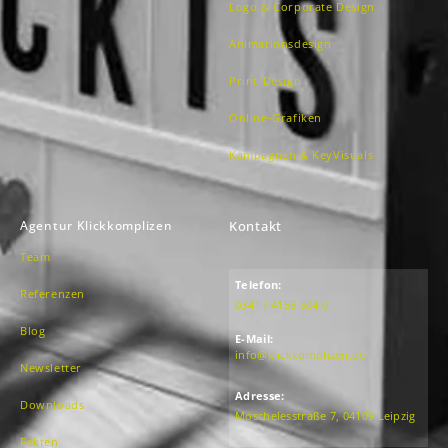
Logo & Corporate Design
Animationsdesign
Print-Design
Online-Grafiken
Kampagnen & KeyVisuals
Agentur Klickkomplizen
Kontakt
Team
Telefon:
Referenzen
0341 / 4158 504 0
Blog
E-Mail:
info@klickkomplizen.de
Newsletter
Adresse:
Downloads
Moschelesstraße 7, 04109 Leipzig
Fakten