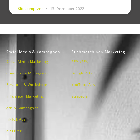
Klickkomplizen
13. Dezember 2022
Social Media & Kampagnen
Suchmaschinen Marketing
Social Media Marketing
SEM /SEA
Community Management
Google Ads
Beratung & Workshops
YouTube Ads
Influencer Marketing
Strategien
Ads & Kampagnen
TikTok Ads
AR Filter