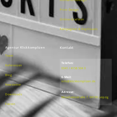
Print-Design
Online-Grafiken
Kampagnen & KeyVisuals
Agentur Klickkomplizen
Kontakt
Team
Telefon:
Referenzen
0341 / 4158 504 0
Blog
E-Mail:
info@klickkomplizen.de
Newsletter
Adresse:
Downloads
Moschelesstraße 7, 04109 Leipzig
Fakten