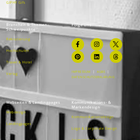
GIPHY Gifs
Branchen & Themen-
Folge uns
Schwerpunkte
Rekrutierung
Hochschulen
Travel & Hotel
IMPRESSUM
|
AGBS
|
Verlag
DATENSCHUTZERKLÄRUNG
Webseiten & Landingpages
Kommunikations- &
Markendesign
Webdesign
Kommunikationsdesign
Landingpages
Logo & Corporate Design
Animationsdesign