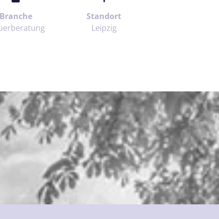
Branche
Standort
uerberatung
Leipzig