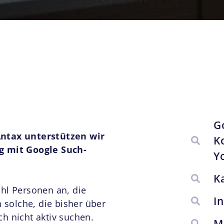
G
Antax unterstützen wir
K
g mit Google Such-
Y
K
hl Personen an, die
I
 solche, die bisher über
h nicht aktiv suchen.
M