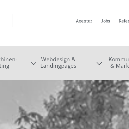
Agentur
Jobs
Refe
hinen-
Webdesign &
Kommun
ting
Landingpages
& Mark