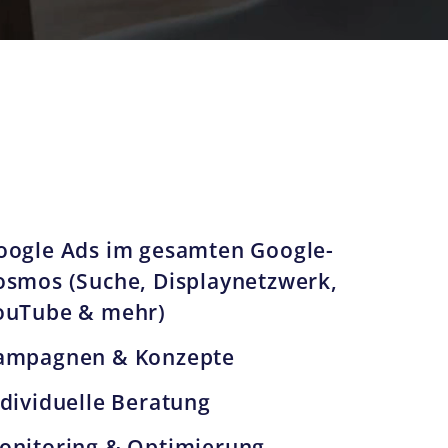
oogle Ads im gesamten Google-
osmos (Suche, Displaynetzwerk,
ouTube & mehr)
ampagnen & Konzepte
ndividuelle Beratung
onitoring & Optimierung