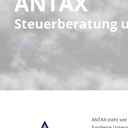
ANTAX
Steuerberatung u
Webdesign & Google Ads
ANTAX steht seit
fundierte Unter