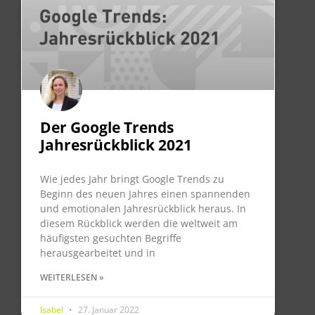
Der Google Trends
Jahresrückblick 2021
Wie jedes Jahr bringt Google Trends zu
Beginn des neuen Jahres einen spannenden
und emotionalen Jahresrückblick heraus. In
diesem Rückblick werden die weltweit am
häufigsten gesuchten Begriffe
herausgearbeitet und in
WEITERLESEN »
Isabel
27. Januar 2022