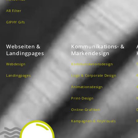
AR Filter
GIPHY Gifs
Webseiten &
Kommunikations- &
Landingpages
Markendesign
Webdesign
Kommunikationsdesign
Landingpages
Logo & Corporate Design
Animationsdesign
Print-Design
Online-Grafiken
Kampagnen & KeyVisuals