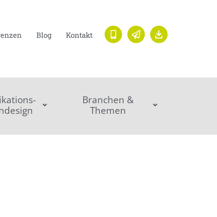
renzen
Blog
Kontakt
ations-
Branchen &
ndesign
Themen