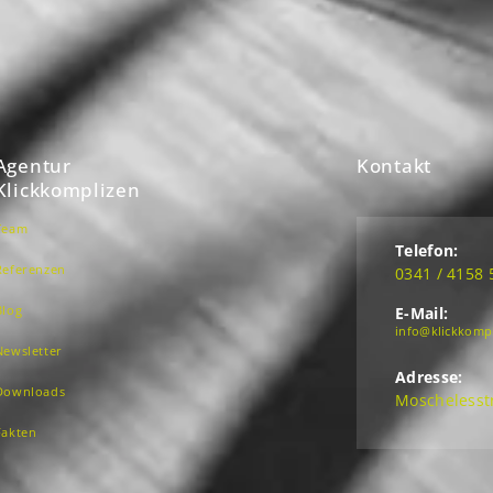
Agentur
Kontakt
Klickkomplizen
Team
Telefon:
Referenzen
0341 / 4158 
Blog
E-Mail:
info@klickkomp
Newsletter
Adresse:
Downloads
Moschelesstr
Fakten