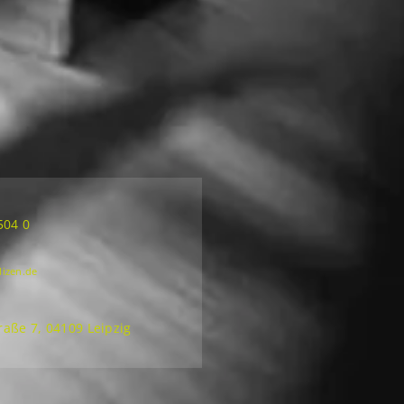
504 0
lizen.de
aße 7, 04109 Leipzig