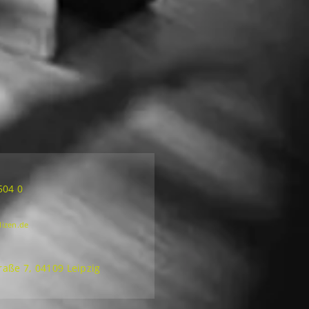
504 0
lizen.de
aße 7, 04109 Leipzig