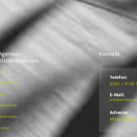
Agentur
Kontakt
Klickkomplizen
Team
Telefon:
Referenzen
0341 / 4158 
Blog
E-Mail:
info@klickkomp
Newsletter
Adresse:
Downloads
Moschelesstr
Fakten