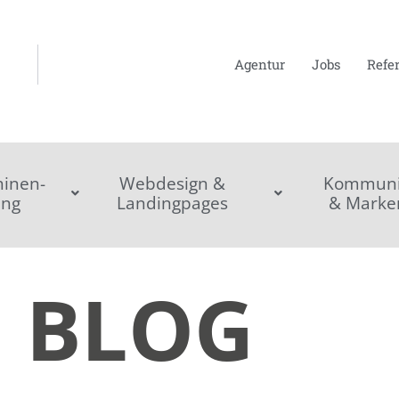
Agentur
Jobs
Refe
inen-
Webdesign &
Kommunik
ing
Landingpages
& Marke
BLOG