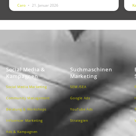
Caro
21. Januar 2026
K
Social Media &
Suchmaschinen
Kampagnen
Marketing
Social Media Marketing
SEM /SEA
Community Management
Google Ads
Beratung & Workshops
YouTube Ads
Influencer Marketing
Strategien
Ads & Kampagnen