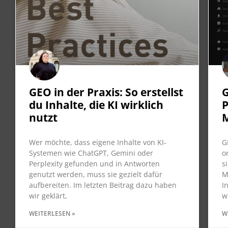
GEO in der Praxis: So erstellst
G
du Inhalte, die KI wirklich
P
nutzt
Wer möchte, dass eigene Inhalte von KI-
G
Systemen wie ChatGPT, Gemini oder
o
Perplexity gefunden und in Antworten
s
genutzt werden, muss sie gezielt dafür
M
aufbereiten. Im letzten Beitrag dazu haben
I
wir geklärt,
w
WEITERLESEN »
W