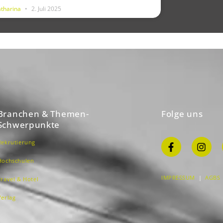
atharina
2. Juli 2025
Branchen & Themen-
Folge uns
Schwerpunkte
Rekrutierung
Hochschulen
IMPRESSUM
|
AGBS
Travel & Hotel
Verlag