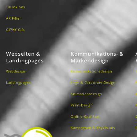
TikTok Ads
AR Filter
GIPHY Gifs
Webseiten &
Kommunikations- &
Landingpages
Markendesign
Webdesign
Kommunikationsdesign
Landingpages
Logo & Corporate Design
Animationsdesign
Print-Design
Online-Grafiken
Kampagnen & KeyVisuals