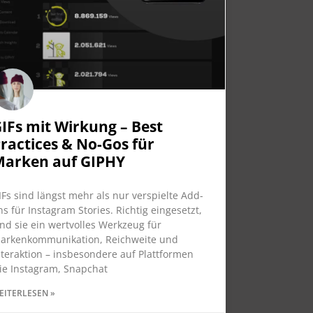
IFs mit Wirkung – Best
ractices & No-Gos für
Marken auf GIPHY
IFs sind längst mehr als nur verspielte Add-
ns für Instagram Stories. Richtig eingesetzt,
ind sie ein wertvolles Werkzeug für
arkenkommunikation, Reichweite und
nteraktion – insbesondere auf Plattformen
ie Instagram, Snapchat
EITERLESEN »