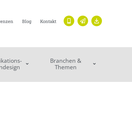
renzen
Blog
Kontakt
ations-
Branchen &
ndesign
Themen