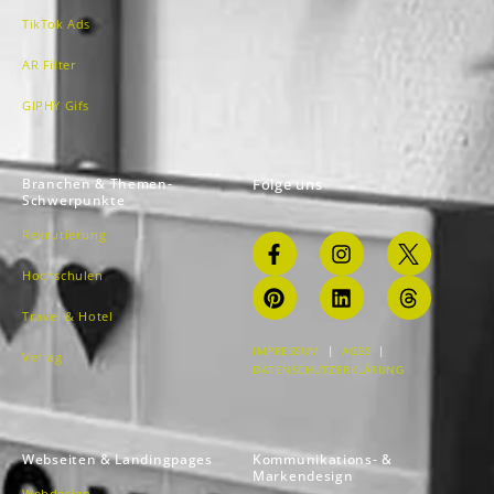
TikTok Ads
AR Filter
GIPHY Gifs
Branchen & Themen-
Folge uns
Schwerpunkte
Rekrutierung
Hochschulen
Travel & Hotel
IMPRESSUM
|
AGBS
|
Verlag
DATENSCHUTZERKLÄRUNG
Webseiten & Landingpages
Kommunikations- &
Markendesign
Webdesign