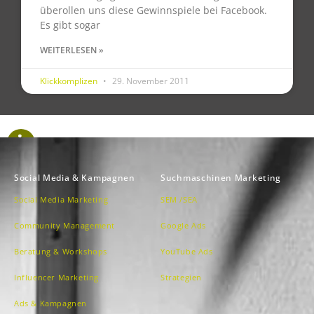
überollen uns diese Gewinnspiele bei Facebook.
Es gibt sogar
WEITERLESEN »
Klickkomplizen
29. November 2011
Social Media & Kampagnen
Suchmaschinen Marketing
Social Media Marketing
SEM /SEA
Community Management
Google Ads
Beratung & Workshops
YouTube Ads
Influencer Marketing
Strategien
Ads & Kampagnen