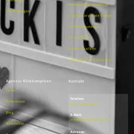
Kommunikationsdesign
Landingpages
Logo & Corporate Design
Animationsdesign
Print-Design
Online-Grafiken
Kampagnen & KeyVisuals
Agentur Klickkomplizen
Kontakt
Team
Telefon:
Referenzen
0341 / 4158 504 0
Blog
E-Mail:
info@klickkomplizen.de
Newsletter
Adresse: