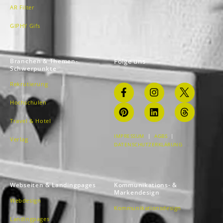
AR Filter
GIPHY Gifs
Branchen & Themen-
Folge uns
Schwerpunkte
Rekrutierung
Hochschulen
Travel & Hotel
IMPRESSUM
|
AGBS
|
Verlag
DATENSCHUTZERKLÄRUNG
Webseiten & Landingpages
Kommunikations- &
Markendesign
Webdesign
Kommunikationsdesign
Landingpages