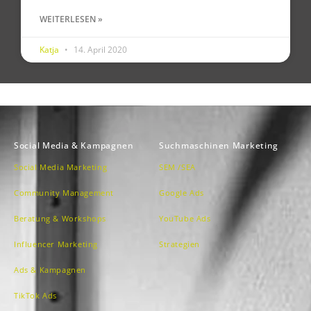
WEITERLESEN »
Katja
14. April 2020
Social Media & Kampagnen
Suchmaschinen Marketing
Social Media Marketing
SEM /SEA
Community Management
Google Ads
Beratung & Workshops
YouTube Ads
Influencer Marketing
Strategien
Ads & Kampagnen
TikTok Ads