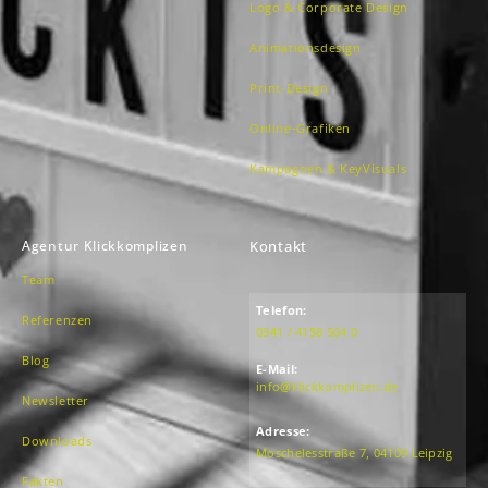
Logo & Corporate Design
Animationsdesign
Print-Design
Online-Grafiken
Kampagnen & KeyVisuals
Agentur Klickkomplizen
Kontakt
Team
Telefon:
Referenzen
0341 / 4158 504 0
Blog
E-Mail:
info@klickkomplizen.de
Newsletter
Adresse:
Downloads
Moschelesstraße 7, 04109 Leipzig
Fakten