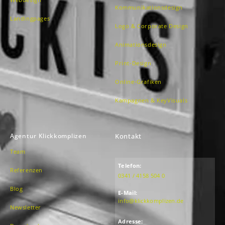
Kommunikationsdesign
Landingpages
Logo & Corporate Design
Animationsdesign
Print-Design
Online-Grafiken
Kampagnen & KeyVisuals
Agentur Klickkomplizen
Kontakt
Team
Telefon:
Referenzen
0341 / 4158 504 0
Blog
E-Mail:
info@klickkomplizen.de
Newsletter
Adresse: