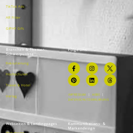
TikTok Ads
AR Filter
GIPHY Gifs
Branchen & Themen-
Folge uns
Schwerpunkte
Rekrutierung
Hochschulen
Travel & Hotel
IMPRESSUM
|
AGBS
|
Verlag
DATENSCHUTZERKLÄRUNG
Webseiten & Landingpages
Kommunikations- &
Markendesign
Webdesign