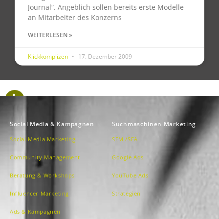
Journal“. Angeblich sollen bereits erste Modelle
an Mitarbeiter des Konzerns
WEITERLESEN »
Klickkomplizen
17. Dezember 2009
Social Media & Kampagnen
Suchmaschinen Marketing
Social Media Marketing
SEM /SEA
Community Management
Google Ads
Beratung & Workshops
YouTube Ads
Influencer Marketing
Strategien
Ads & Kampagnen