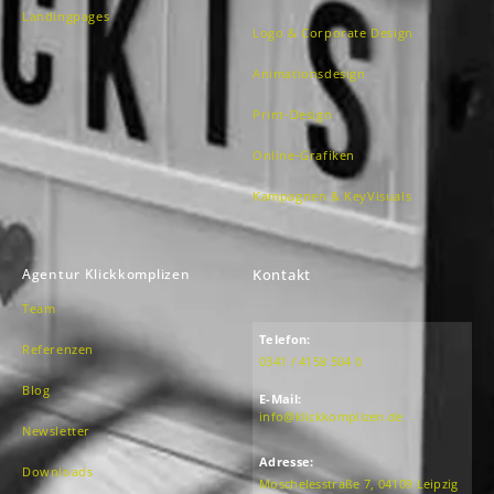
Landingpages
Logo & Corporate Design
Animationsdesign
Print-Design
Online-Grafiken
Kampagnen & KeyVisuals
Agentur Klickkomplizen
Kontakt
Team
Telefon:
Referenzen
0341 / 4158 504 0
Blog
E-Mail:
info@klickkomplizen.de
Newsletter
Adresse:
Downloads
Moschelesstraße 7, 04109 Leipzig