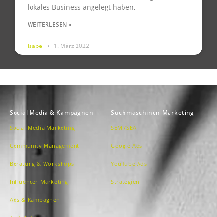
lokales Business angelegt haben,
WEITERLESEN »
Isabel
1. März 2022
Social Media & Kampagnen
Suchmaschinen Marketing
Social Media Marketing
SEM /SEA
Community Management
Google Ads
Beratung & Workshops
YouTube Ads
Influencer Marketing
Strategien
Ads & Kampagnen