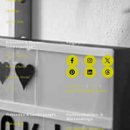
TikTok Ads
AR Filter
GIPHY Gifs
Branchen & Themen-
Folge uns
Schwerpunkte
Rekrutierung
Hochschulen
Travel & Hotel
IMPRESSUM
|
AGBS
|
Verlag
DATENSCHUTZERKLÄRUNG
Webseiten & Landingpages
Kommunikations- &
Markendesign
Webdesign
Kommunikationsdesign