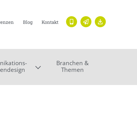
renzen
Blog
Kontakt
ikations-
Branchen &
endesign
Themen