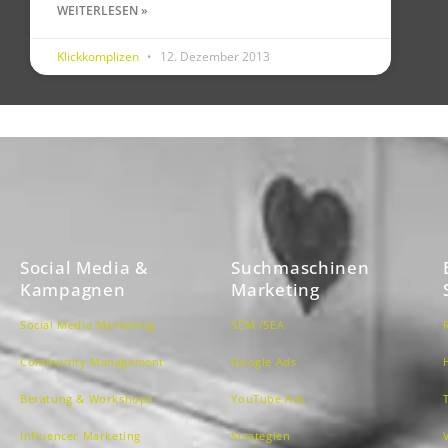
WEITERLESEN »
Klickkomplizen
12. Dezember 2013
Social Media &
Suchmaschinen
Kampagnen
Marketing
Social Media Marketing
SEM /SEA
Community Management
Google Ads
Beratung & Workshops
YouTube Ads
Influencer Marketing
Strategien