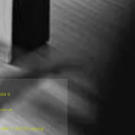
504 0
lizen.de
aße 7, 04109 Leipzig