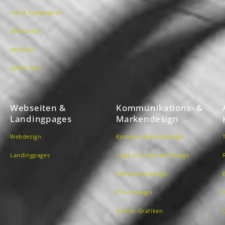
Ads & Kampagnen
TikTok Ads
AR Filter
GIPHY Gifs
Webseiten &
Kommunikations- &
Landingpages
Markendesign
Webdesign
Kommunikationsdesign
Landingpages
Logo & Corporate Design
Animationsdesign
Print-Design
Online-Grafiken