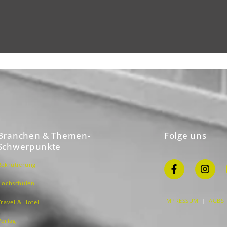
Branchen & Themen-
Folge uns
Schwerpunkte
Rekrutierung
Hochschulen
IMPRESSUM
|
AGBS
Travel & Hotel
Verlag