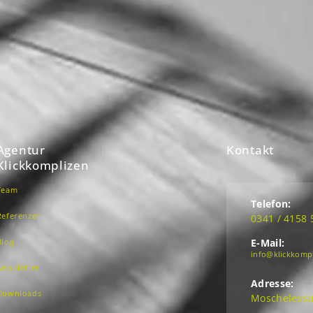
Agentur
Kontakt
Klickkomplizen
Team
Telefon:
Referenzen
0341 / 4158 
Blog
E-Mail:
info@klickkomp
Newsletter
Adresse:
Downloads
Moschelesstr