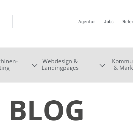
Agentur
Jobs
Refe
hinen-
Webdesign &
Kommun
ting
Landingpages
& Mark
BLOG