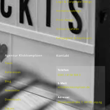
Logo & Corporate Design
Animationsdesign
Print-Design
Online-Grafiken
Kampagnen & KeyVisuals
Agentur Klickkomplizen
Kontakt
Team
Telefon:
Referenzen
0341 / 4158 504 0
Blog
E-Mail:
info@klickkomplizen.de
Newsletter
Adresse:
Downloads
Moschelesstraße 7, 04109 Leipzig
Fakten