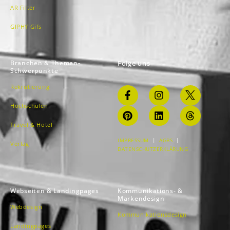
AR Filter
GIPHY Gifs
Branchen & Themen-
Folge uns
Schwerpunkte
Rekrutierung
Hochschulen
Travel & Hotel
IMPRESSUM
|
AGBS
|
Verlag
DATENSCHUTZERKLÄRUNG
Webseiten & Landingpages
Kommunikations- &
Markendesign
Webdesign
Kommunikationsdesign
Landingpages