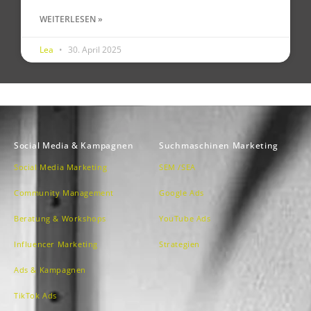
WEITERLESEN »
Lea
30. April 2025
Social Media & Kampagnen
Suchmaschinen Marketing
Social Media Marketing
SEM /SEA
Community Management
Google Ads
Beratung & Workshops
YouTube Ads
Influencer Marketing
Strategien
Ads & Kampagnen
TikTok Ads