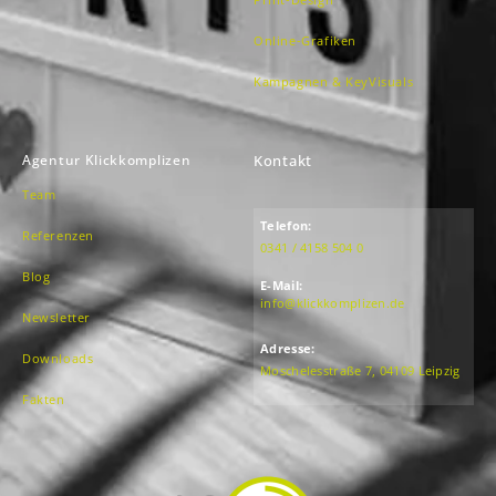
Online-Grafiken
Kampagnen & KeyVisuals
Agentur Klickkomplizen
Kontakt
Team
Telefon:
Referenzen
0341 / 4158 504 0
Blog
E-Mail:
info@klickkomplizen.de
Newsletter
Adresse:
Downloads
Moschelesstraße 7, 04109 Leipzig
Fakten