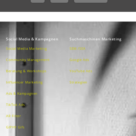
Social Media & Kampagnen
Suchmaschinen Marketing
Social Media Marketing
SEM /SEA
Community Management
Google Ads
Beratung & Workshops
YouTube Ads
Influencer Marketing
Strategien
Ads & Kampagnen
TikTok Ads
AR Filter
GIPHY Gifs