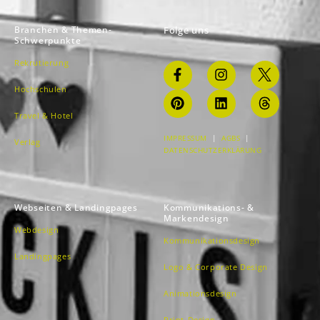
Branchen & Themen-
Folge uns
Schwerpunkte
Rekrutierung
Hochschulen
Travel & Hotel
IMPRESSUM
|
AGBS
|
Verlag
DATENSCHUTZERKLÄRUNG
Webseiten & Landingpages
Kommunikations- &
Markendesign
Webdesign
Kommunikationsdesign
Landingpages
Logo & Corporate Design
Animationsdesign
Print-Design