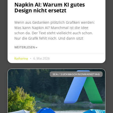
Napkin AI: Warum KI gutes
Design nicht ersetzt
Wenn aus Gedanken plötzlich Grafiken werden:
Was kann Napkin AI? Manchmal ist die Idee
schon da. Der Text steht vielleicht auch schon.
Nur die Grafik fehlt noch. Und dann sitzt
WEITERLESEN »
Katharina
6. Mai 2026
SEA / SUCHMASCHINENMARKETING