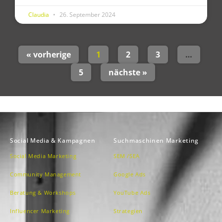
Claudia
26. September 2024
« vorherige
1
2
3
…
5
nächste »
Social Media & Kampagnen
Suchmaschinen Marketing
Social Media Marketing
SEM /SEA
Community Management
Google Ads
Beratung & Workshops
YouTube Ads
Influencer Marketing
Strategien