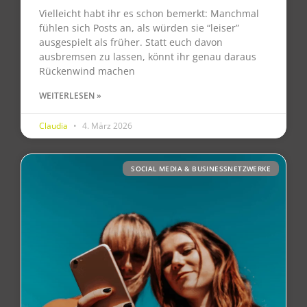
Vielleicht habt ihr es schon bemerkt: Manchmal
fühlen sich Posts an, als würden sie “leiser”
ausgespielt als früher. Statt euch davon
ausbremsen zu lassen, könnt ihr genau daraus
Rückenwind machen
WEITERLESEN »
Claudia
4. März 2026
SOCIAL MEDIA & BUSINESSNETZWERKE