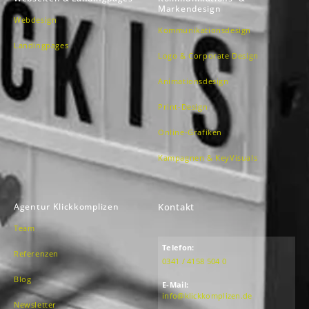
Markendesign
Webdesign
Kommunikationsdesign
Landingpages
Logo & Corporate Design
Animationsdesign
Print-Design
Online-Grafiken
Kampagnen & KeyVisuals
Agentur Klickkomplizen
Kontakt
Team
Telefon:
Referenzen
0341 / 4158 504 0
Blog
E-Mail:
info@klickkomplizen.de
Newsletter