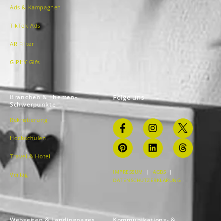
Ads & Kampagnen
TikTok Ads
AR Filter
GIPHY Gifs
Branchen & Themen-
Folge uns
Schwerpunkte
Rekrutierung
Hochschulen
Travel & Hotel
IMPRESSUM
|
AGBS
|
Verlag
DATENSCHUTZERKLÄRUNG
Webseiten & Landingpages
Kommunikations- &