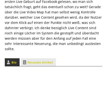
ersten Live Geburt auf Facebook gelesen, wo man sich
tatsächlich fragt, geht das eventuell schon zu weit? Gerade
über die Live Video Map hat man selbst wenig Kontrolle
darüber, welcher Live Content gesehen wird, da der Nutzer
vor dem Klick auf einen der Punkte nicht weiß, was sich
dahinter verbirgt. Ich denke bezüglich Live Content sind
noch einige Löcher im System die gestopft und überdacht
werden müssen aber für den Anfang auf jeden Fall eine
sehr interessante Neuerung, die man unbedingt austesten
sollte.
Bio
Neueste Artikel
Klickkomplizen
Hallo! Hier schreiben die Klickkomplizen.
Seit über 16 Jahren sind wir im Bereich
Online-Marketing unterwegs und
entdecken immer wieder Themen, die
wir hier gern mit euch teilen.