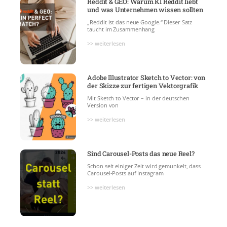
Reddit & GEO: Warum KI Reddit liebt
und was Unternehmen wissen sollten
„Reddit ist das neue Google.“ Dieser Satz
taucht im Zusammenhang
>> weiterlesen
Adobe Illustrator Sketch to Vector: von
der Skizze zur fertigen Vektorgrafik
Mit Sketch to Vector – in der deutschen
Version von
>> weiterlesen
Sind Carousel-Posts das neue Reel?
Schon seit einiger Zeit wird gemunkelt, dass
Carousel-Posts auf Instagram
>> weiterlesen