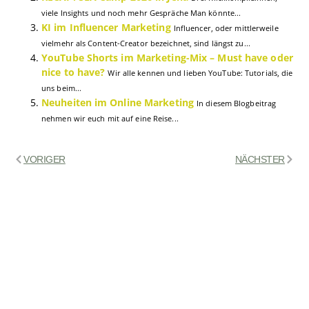
viele Insights und noch mehr Gespräche Man könnte...
KI im Influencer Marketing
Influencer, oder mittlerweile
vielmehr als Content-Creator bezeichnet, sind längst zu...
YouTube Shorts im Marketing-Mix – Must have oder
nice to have?
Wir alle kennen und lieben YouTube: Tutorials, die
uns beim...
Neuheiten im Online Marketing
In diesem Blogbeitrag
nehmen wir euch mit auf eine Reise...
VORIGER
NÄCHSTER
Claudia
Ich bin seit April 2020 bei den Klickis und habe
ein Herz für Facebook, Instagram, TikTok und
Co. Immer mit dem Smartphone in der Hand,
bin ich den neuesten Trends und Entwicklungen
auf der Spur und freue mich darauf, euch
davon zu berichten!