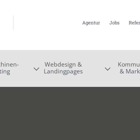
Agentur
Jobs
Refe
hinen-
Webdesign &
Kommun
ting
Landingpages
& Mark