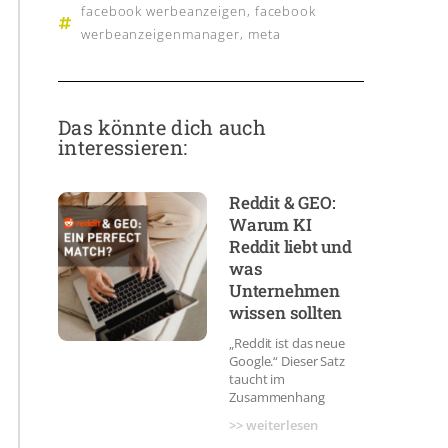
facebook werbeanzeigen
,
facebook
werbeanzeigenmanager
,
meta
Das könnte dich auch
interessieren:
Reddit & GEO:
Warum KI
Reddit liebt und
was
Unternehmen
wissen sollten
„Reddit ist das neue
Google.“ Dieser Satz
taucht im
Zusammenhang
>> weiterlesen