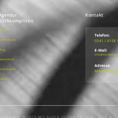
Agentur
Kontakt
Klickkomplizen
Team
Telefon:
Referenzen
0341 / 4158 
Blog
E-Mail:
info@klickkomp
Newsletter
Adresse:
Downloads
Moschelesstr
Fakten
BUNG HAT NICHTS MIT GLÜCK ZU TUN." © 2014 - 2026 KLI