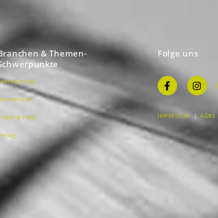
Branchen & Themen-
Folge uns
Schwerpunkte
Rekrutierung
Hochschulen
IMPRESSUM
|
AGBS
Travel & Hotel
Verlag