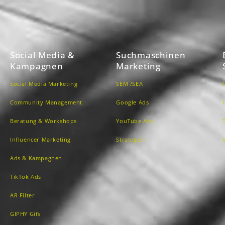
Social Media &
Suchmaschinen
Kampagnen
Marketing
Social Media Marketing
SEM /SEA
Community Management
Google Ads
Beratung & Workshops
YouTube Ads
Influencer Marketing
Strategien
Ads & Kampagnen
TikTok Ads
AR Filter
GIPHY Gifs