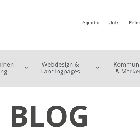
Agentur
Jobs
Refe
inen-
Webdesign &
Kommunik
ing
Landingpages
& Marke
BLOG