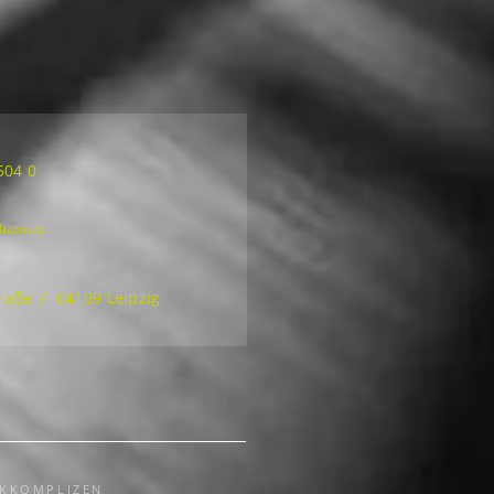
504 0
lizen.de
aße 7, 04109 Leipzig
CKKOMPLIZEN