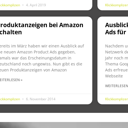
lickkomplizen
4. April 2019
Klickkomplize
Produktanzeigen bei Amazon
Ausblic
chalten
Ads für
ereits im März haben wir einen Ausblick auf
Nachdem uns
ie neuen Amazon Product Ads gegeben,
Netzwerk de
amals war das Erscheinungsdatum in
Jahr noch 
eutschland noch ungewiss. Nun gibt es die
Thema Goog
euen Produktanzeigen von Amazon
Ads erfreue
Webseite
EITERLESEN »
WEITERLESEN
lickkomplizen
6. November 2014
Klickkomplize