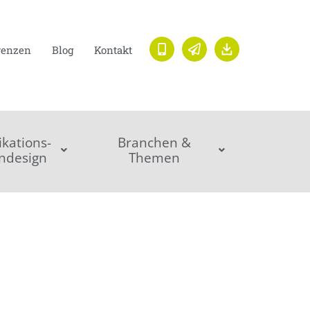
renzen
Blog
Kontakt
ations-
Branchen &
ndesign
Themen