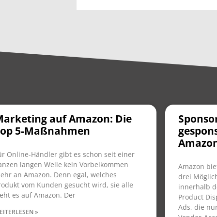
arketing auf Amazon: Die
Sponsor
Top 5-Maßnahmen
gespons
Amazo
ür Online-Händler gibt es schon seit einer
anzen langen Weile kein Vorbeikommen
Amazon bie
ehr an Amazon. Denn egal, welches
drei Möglic
rodukt vom Kunden gesucht wird, sie alle
innerhalb d
ieht es auf Amazon. Der
Product Dis
Ads, die nu
EITERLESEN »