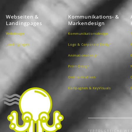
Webseiten &
Kommunikations- &
Landingpages
Markendesign
Webdesign
Kommunikationsdesign
Landingpages
Logo & Corporate Design
Animationsdesign
Print-Design
Online-Grafiken
Kampagnen & KeyVisuals
"ERFOLGREICHE WER