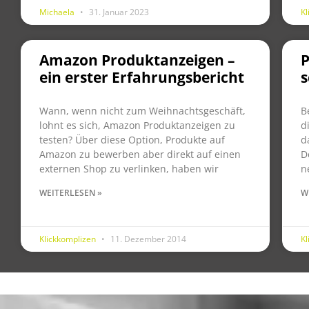
Michaela
31. Januar 2023
K
Amazon Produktanzeigen –
ein erster Erfahrungsbericht
s
Wann, wenn nicht zum Weihnachtsgeschäft,
B
lohnt es sich, Amazon Produktanzeigen zu
d
testen? Über diese Option, Produkte auf
d
Amazon zu bewerben aber direkt auf einen
D
externen Shop zu verlinken, haben wir
n
WEITERLESEN »
W
Klickkomplizen
11. Dezember 2014
K