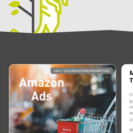
SEA / SUCHMASCHINENMARKETING
M
F
g
m
P
z
W