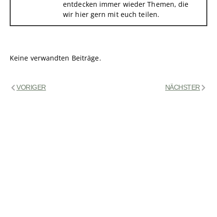
entdecken immer wieder Themen, die
wir hier gern mit euch teilen.
Keine verwandten Beiträge.
VORIGER
NÄCHSTER
Klickkomplizen
Hallo! Hier schreiben die Klickkomplizen. Seit
über 16 Jahren sind wir im Bereich Online-
Marketing unterwegs und entdecken immer
wieder Themen, die wir hier gern mit euch teilen.