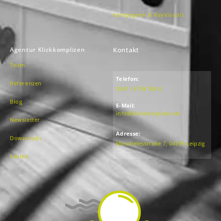
Kampagnen & KeyVisuals
Agentur Klickkomplizen
Kontakt
Team
Telefon:
Referenzen
0341 / 4158 504 0
Blog
E-Mail:
info@klickkomplizen.de
Newsletter
Adresse:
Downloads
Moschelesstraße 7, 04109 Leipzig
Fakten