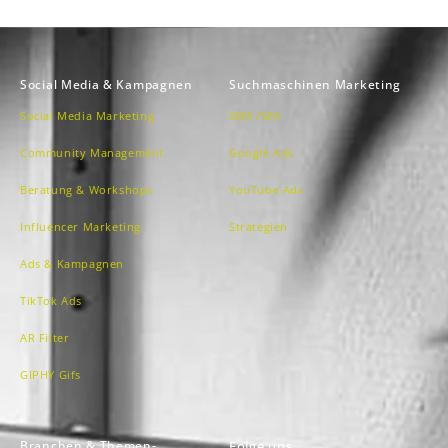
Social Media & Kampagnen
Suchmaschinen Marketing
Social Media Marketing
SEM /SEA
Community Management
Google Ads
Beratung & Workshops
YouTube Ads
Influencer Marketing
Strategien
Ads & Kampagnen
TikTok Ads
AR Filter
GIPHY Gifs
Branchen & Themen-
Folge uns