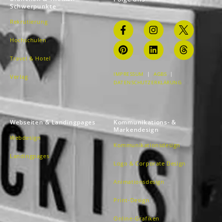
Schwerpunkte
Rekrutierung
Hochschulen
Travel & Hotel
IMPRESSUM
|
AGBS
|
Verlag
DATENSCHUTZERKLÄRUNG
Webseiten & Landingpages
Kommunikations- &
Markendesign
Webdesign
Kommunikationsdesign
Landingpages
Logo & Corporate Design
Animationsdesign
Print-Design
Online-Grafiken